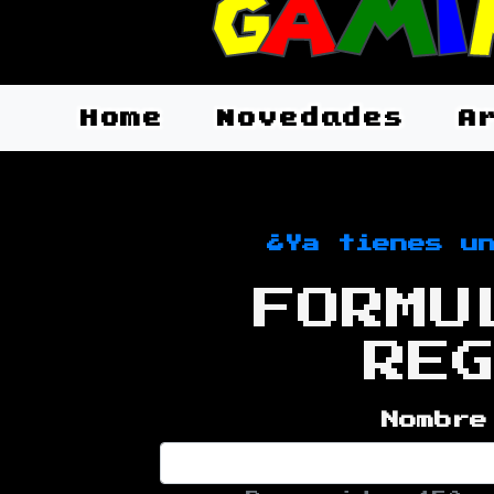
G
A
M
I
Home
Novedades
A
¿Ya tienes u
FORMU
RE
Nombre