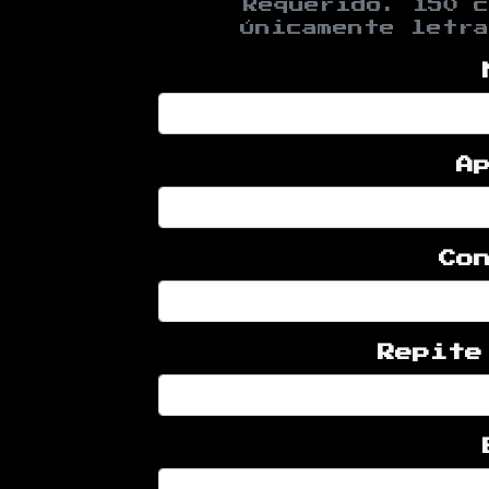
Requerido. 150 c
Únicamente letra
A
Co
Repite